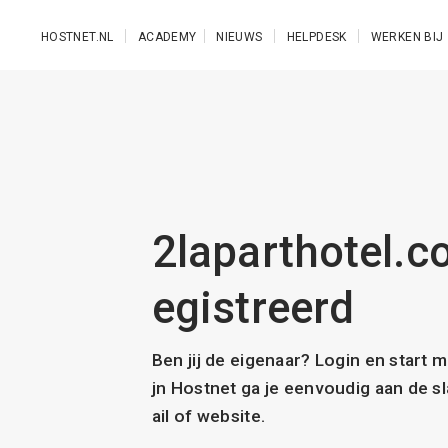
Ga naar de hoofdinhoud
HOSTNET.NL
ACADEMY
NIEUWS
HELPDESK
WERKEN BIJ
2laparthotel.co
egistreerd
Ben jij de eigenaar? Login en start 
jn Hostnet ga je eenvoudig aan de 
ail of website.